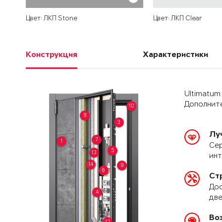
Цвет: ЛКП Stone
Цвет: ЛКП Clear
Конструкция
Характеристики
Ultimatum
Дополните
10
8
3
Лу
7
1
Сер
5
13
ин
14
9
6
Ст
Дос
4
две
Во
12