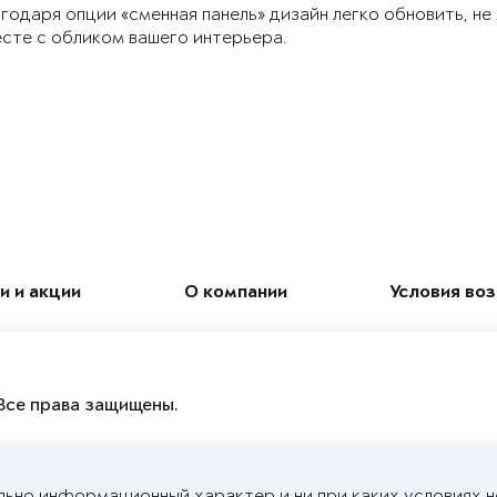
годаря опции «сменная панель» дизайн легко обновить, не
сте с обликом вашего интерьера.
и и акции
О компании
Условия во
Все права защищены.
льно информационный характер и ни при каких условиях 