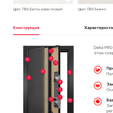
Цвет: ПВХ Бетон известковый
Цвет: ПВХ Бьянко
Конструкция
Характеристи
Delta PRO
1
этом сохр
15
14
13
Пр
12
5
Пол
3
8
За
Осн
9
7
11
Ба
10
Зап
рег