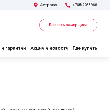
Астрахань
+78512266969
Вызвать замерщика
 и гарантии
Акции и новости
Где купить
рей Torex с инновационной технологией