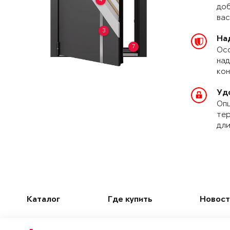
доб
вас
3
На
7
Осо
над
кон
Уд
Опц
тер
дли
Каталог
Где купить
Новост