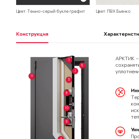
Цвет: Темно-серый букле графит
Цвет: ПВХ Бьянко
Конструкция
Характеристи
АРКТИК –
1
сохранять
6
2
уплотнени
11
5
Ин
8
Тер
кон
10
иск
теп
9
Ун
Про
4