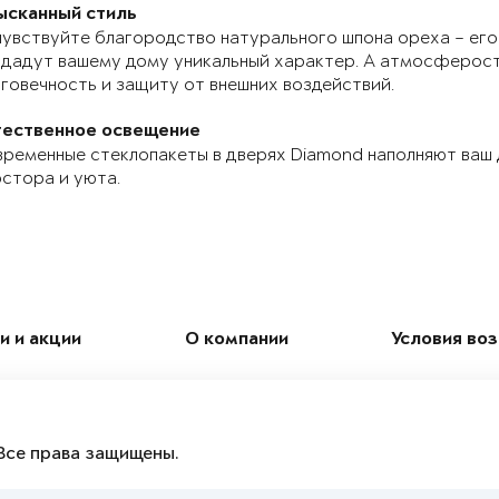
ысканный стиль
увствуйте благородство натурального шпона ореха – его
дадут вашему дому уникальный характер. А атмосферос
говечность и защиту от внешних воздействий.
тественное освещение
ременные стеклопакеты в дверях Diamond наполняют ваш
стора и уюта.
и и акции
О компании
Условия во
Все права защищены.