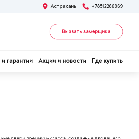
Астрахань
+78512266969
Вызвать замерщика
 и гарантии
Акции и новости
Где купить
дные двери премиум-класса, созданные для вашего