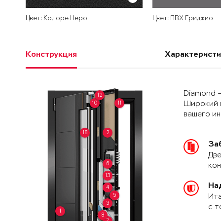
Цвет: Колоре Неро
Цвет: ПВХ Гриджио
Конструкция
Характеристи
Diamond –
12
10
11
Широкий 
вашего и
18
2
За
Две
6
кон
13
На
4
5
Ита
3
с т
1
8
7