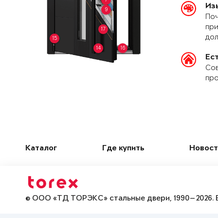
Из
9
Поч
при
17
дол
15
14
16
Ес
Сов
про
Каталог
Где купить
Новост
© ООО «ТД ТОРЭКС» стальные двери, 1990—2026. 