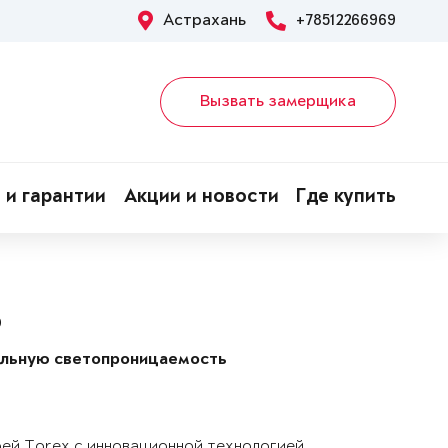
Астрахань
+78512266969
Вызвать замерщика
 и гарантии
Акции и новости
Где купить
P
альную светопроницаемость
рей Torex с инновационной технологией