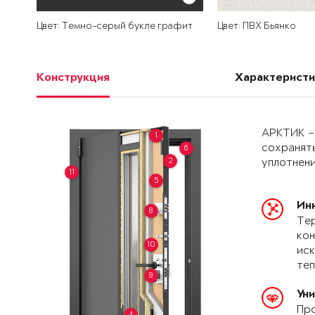
Цвет: Темно-серый букле графит
Цвет: ПВХ Бьянко
Конструкция
Характеристи
АРКТИК –
1
сохранять
6
2
уплотнени
11
5
Ин
8
Тер
кон
10
иск
теп
9
Ун
Про
4