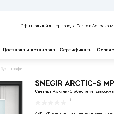
Официальный дилер завода Torex в Астрахани
Доставка и установка
Сертификаты
Сервис
 букле графит
SNEGIR ARCTIC-S M
Снегирь Арктик-С обеспечит максим
АРКТИК – новое поколение уличных две