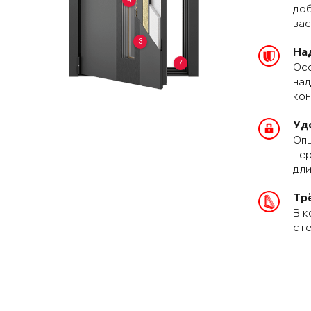
доб
вас
3
На
7
Осо
над
кон
Уд
Опц
тер
дли
Тр
В к
сте