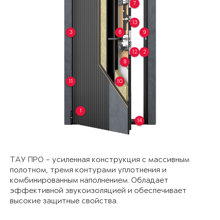
7
13
3
6
9
12
2
8
11
10
1
14
ТАУ ПРО – усиленная конструкция с массивным
полотном, тремя контурами уплотнения и
комбинированным наполнением. Обладает
эффективной звукоизоляцией и обеспечивает
высокие защитные свойства.